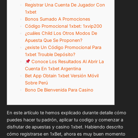
Registrar Una Cuenta De Jugador Con
1xbet
Bonos Sumado A Promociones
Código Promocional 1xbet: 1xvip200
¿cuáles Child Los Otros Modos De
Apuesta Que Se Proponen?
¿existe Un Código Promocional Para
1xbet Trouble Depósito?
Conoce Los Resultados Al Abrir La
Cuenta En 1xbet Argentina
Bet App Obtain 1xbet Versión Móvil
Sobre Perú
Bono De Bienvenida Para Casino
En este artículo te hemos explicado durante detalle cómo
puedes hacer tu padrón, aplicar tu codigo y comenzar a
disfrutar de apuestas y casino 1xbet. Habiendo descrito
cómo registrarse en 1xBet, ahora es muy buen momento