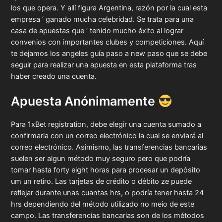
los que opera. Y allí figura Argentina, razón por la cual esta
empresa ‘ ganado mucha celebridad. Se trata para una
casa de apuestas que ‘ tenido mucho éxito al lograr
convenios con importantes clubes y competiciones. Aquí
te dejamos los angeles guía paso a new paso que se debe
seguir para realizar una apuesta en esta plataforma tras
haber creado una cuenta.
Apuesta Anónimamente
Para 1xBet registration, debe elegir una cuenta sumado a
confirmarla con un correo electrónico la cual se enviará al
correo electrónico. Asimismo, las transferencias bancarias
suelen ser algun método muy seguro pero que podría
tomar hasta forty eight horas para procesar un depósito
um un retiro. Las tarjetas de crédito o débito ze puede
reflejar durante unas cuantas hrs, o podría tener hasta 24
hrs dependiendo del método utilizado no meio de este
campo. Las transferencias bancarias son de los métodos