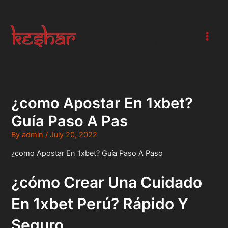
Skip
Keshar Indian
to
Restaurant -
content
West Yarmouth
Main
MA
Men
¿como Apostar En 1xbet?
Guía Paso A Pas
By
admin
/
July 20, 2022
¿como Apostar En 1xbet? Guía Paso A Paso
¿cómo Crear Una Cuidado
En 1xbet Perú? Rápido Y
Seguro