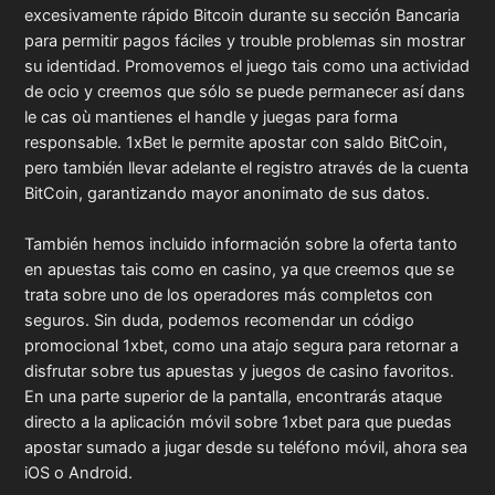
excesivamente rápido Bitcoin durante su sección Bancaria
para permitir pagos fáciles y trouble problemas sin mostrar
su identidad. Promovemos el juego tais como una actividad
de ocio y creemos que sólo se puede permanecer así dans
le cas où mantienes el handle y juegas para forma
responsable. 1xBet le permite apostar con saldo BitCoin,
pero también llevar adelante el registro através de la cuenta
BitCoin, garantizando mayor anonimato de sus datos.
También hemos incluido información sobre la oferta tanto
en apuestas tais como en casino, ya que creemos que se
trata sobre uno de los operadores más completos con
seguros. Sin duda, podemos recomendar un código
promocional 1xbet, como una atajo segura para retornar a
disfrutar sobre tus apuestas y juegos de casino favoritos.
En una parte superior de la pantalla, encontrarás ataque
directo a la aplicación móvil sobre 1xbet para que puedas
apostar sumado a jugar desde su teléfono móvil, ahora sea
iOS o Android.