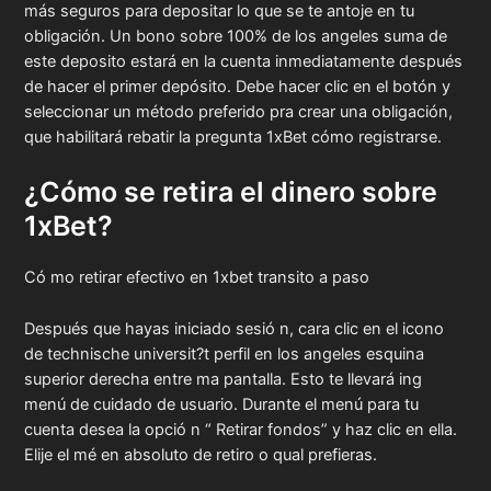
más seguros para depositar lo que se te antoje en tu
obligación. Un bono sobre 100% de los angeles suma de
este deposito estará en la cuenta inmediatamente después
de hacer el primer depósito. Debe hacer clic en el botón y
seleccionar un método preferido pra crear una obligación,
que habilitará rebatir la pregunta 1xBet cómo registrarse.
¿Cómo se retira el dinero sobre
1xBet?
Có mo retirar efectivo en 1xbet transito a paso
Después que hayas iniciado sesió n, cara clic en el icono
de technische universit?t perfil en los angeles esquina
superior derecha entre ma pantalla. Esto te llevará ing
menú de cuidado de usuario. Durante el menú para tu
cuenta desea la opció n “ Retirar fondos” y haz clic en ella.
Elije el mé en absoluto de retiro o qual prefieras.