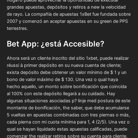
grandes apuestas, depósitos y retiros a new la velocidad
de rayo. La compañía de apuestas 1xBet fue fundada sobre
2007 y comenzó an aceptar apuestas en su green de PPS
terrestres.
Bet App: ¿está Accesible?
Ahora será un cliente inscrito del sitio 1xbet, puede realizar
réussi à primer depósito en su nueva cuenta de cliente;
exista depósito debe obtener un valor mínimo de $ 1 y un
bono de valor máximo de $ 130. Una vez o qual haya
hecho aquello, un monto sobre bonificación que coincida
al 100% con este depósito llegará a su cuidado. Hay
algunas situaciones asociadas p? linje med postura de este
montante de bonificación, the saber, que debe acumularse
5 vueltas en apuestas combinadas con tres piernas o más,
cada pierna con mi cuota mínima para 1, 4 (2/5). Una vez o
qual se hayan liquidado estas apuestas calificadas, puede
comenzar the realizar retiros sobre su cuenta para cliente.