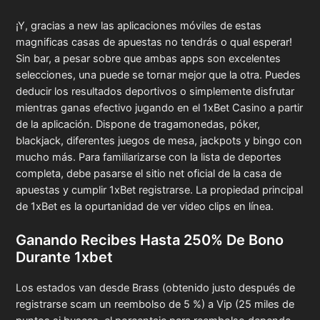
¡Y, gracias a new las aplicaciones móviles de estas
magnificas casas de apuestas no tendrás o qual esperar!
Sin bar, a pesar sobre que ambas apps son excelentes
selecciones, una puede se tornar mejor que la otra. Puedes
deducir los resultados deportivos o simplemente disfrutar
mientras ganas efectivo jugando en el 1xBet Casino a partir
de la aplicación. Dispone de tragamonedas, póker,
blackjack, diferentes juegos de mesa, jackpots y bingo con
mucho más. Para familiarizarse con la lista de deportes
completa, debe pasarse el sitio net oficial de la casa de
apuestas y cumplir 1xBet registrarse. La propiedad principal
de 1xBet es la opurtanidad de ver video clips en línea.
Ganando Recibes Hasta 250% De Bono
Durante 1xbet
Los estados van desde Brass (obtenido justo después de
registrarse scam un reembolso de 5 %) a Vip (25 miles de