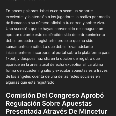
En pocas palabras 1xbet cuenta scam un soporte
excelente; y la atención a los jugadores lo realiza por medio
de llamadas a su número oficial, a tu correo y sobre vivo.
Una sucesión que te hayas convencido de inaugurar an
apostar durante este espléndido sitio de entretenimiento
debes proceder a registrarte; proceso que ha sido
sumamente sencillo. Lo que debes llevar adelante
inicialmente es incorporar al portal sobre la plataforma para
1xbet; y despues haz clic en la opción de registro que
aparece en la área lateral derecha exceptional. La última
forma de acceder ing sitio y executar apuestas es a través
de los angeles cuenta de una de las redes sociales en
algunas que está registrado.
Comisión Del Congreso Aprobó
Regulación Sobre Apuestas
Presentada Através De Mincetur