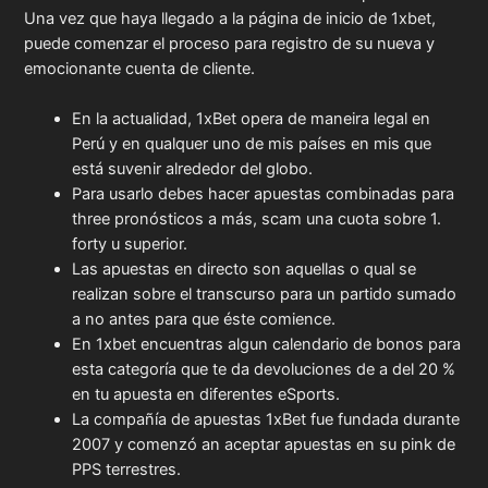
Una vez que haya llegado a la página de inicio de 1xbet,
puede comenzar el proceso para registro de su nueva y
emocionante cuenta de cliente.
En la actualidad, 1xBet opera de maneira legal en
Perú y en qualquer uno de mis países en mis que
está suvenir alrededor del globo.
Para usarlo debes hacer apuestas combinadas para
three pronósticos a más, scam una cuota sobre 1.
forty u superior.
Las apuestas en directo son aquellas o qual se
realizan sobre el transcurso para un partido sumado
a no antes para que éste comience.
En 1xbet encuentras algun calendario de bonos para
esta categoría que te da devoluciones de a del 20 %
en tu apuesta en diferentes eSports.
La compañía de apuestas 1xBet fue fundada durante
2007 y comenzó an aceptar apuestas en su pink de
PPS terrestres.