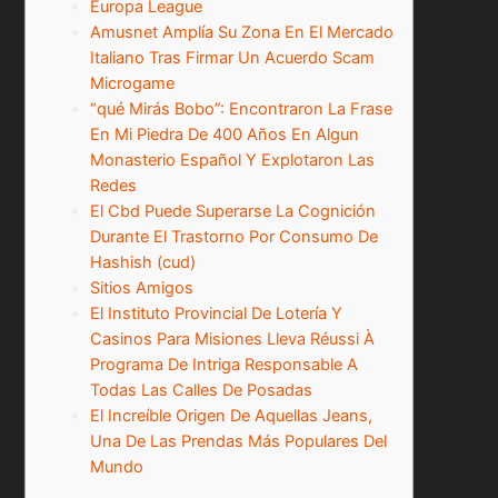
Europa League
Amusnet Amplía Su Zona En El Mercado
Italiano Tras Firmar Un Acuerdo Scam
Microgame
“qué Mirás Bobo”: Encontraron La Frase
En Mi Piedra De 400 Años En Algun
Monasterio Español Y Explotaron Las
Redes
El Cbd Puede Superarse La Cognición
Durante El Trastorno Por Consumo De
Hashish (cud)
Sitios Amigos
El Instituto Provincial De Lotería Y
Casinos Para Misiones Lleva Réussi À
Programa De Intriga Responsable A
Todas Las Calles De Posadas
El Increíble Origen De Aquellas Jeans,
Una De Las Prendas Más Populares Del
Mundo