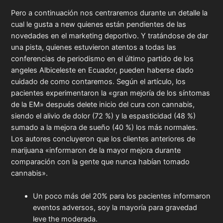
Pero a continuación nos centraremos durante un detalle la
cual le gusta a new quienes están pendientes de las
novedades en el marketing deportivo. Y tratándose de dar
una pista, quienes estuvieron atentos a todas las
conferencias de periodismo en el último partido de los
angeles Albiceleste en Ecuador, pueden haberse dado
cuidado de como contaremos. Según el artículo, los
pacientes experimentaron la «gran mejoría de los síntomas
de la EM» después delete inicio del cura con cannabis,
siendo el alivio de dolor (72 %) y la espasticidad (48 %)
sumado a la mejora de sueño (40 %) los más normales.
Los autores concluyeron que los clientes anteriores de
marijuana «informaron de la mayor mejora durante
comparación con la gente que nunca habían tomado
cannabis».
Un poco más del 20% para los pacientes informaron
eventos adversos, soy la mayoría para gravedad
leve the moderada.