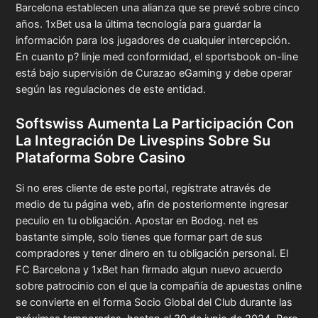
Barcelona establecen una alianza que se prevé sobre cinco
años. 1xBet usa la última tecnología para guardar la
información para los jugadores de cualquier intercepción.
En cuanto p? linje med conformidad, el sportsbook on-line
está bajo supervisión de Curazao eGaming y debe operar
según las regulaciones de este entidad.
Softswiss Aumenta La Participación Con
La Integración De Livespins Sobre Su
Plataforma Sobre Casino
Si no eres cliente de este portal, regístrate através de
medio de tu página web, afin de posteriormente ingresar
peculio en tu obligación. Apostar en Bodog. net es
bastante simple, solo tienes que formar part de sus
compradores y tener dinero en tu obligación personal. El
FC Barcelona y 1xBet han firmado algun nuevo acuerdo
sobre patrocinio con el que la compañía de apuestas online
se convierte en el forma Socio Global del Club durante las