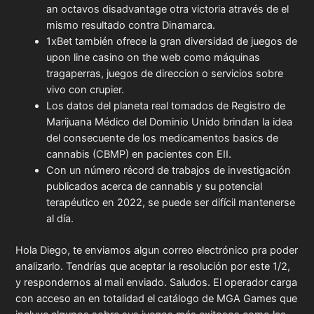
an octavos disadvantage otra victoria através de el
mismo resultado contra Dinamarca.
1xBet también ofrece la gran diversidad de juegos de
upon line casino on the web como máquinas
tragaperras, juegos de direccion o servicios sobre
vivo con crupier.
Los datos del planeta real tomados de Registro de
Marijuana Médico del Dominio Unido brindan la idea
del consecuente de los medicamentos basics de
cannabis (CBMP) en pacientes con EII.
Con un número récord de trabajos de investigación
publicados acerca de cannabis y su potencial
terapéutico en 2022, se puede ser difícil mantenerse
al día.
Hola Diego, te enviamos algun correo electrónico pra poder
analizarlo. Tendrías que aceptar la resolución por este 1/2,
y respondernos al mail enviado. Saludos. El operador carga
con acceso an en totalidad el catálogo de MGA Games que