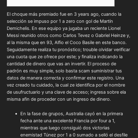
El choque más premiado fue en 3 years ago, cuando la
selección se impuso por 1 a zero con gol de Martín
Demichelis. En ese equipo ya jugaba un reciente Lionel
Messi reunido otros como Carlos Tevez o Gabriel Heinze y,
al la misma que en 93, Alfio el Coco Basile en este banco.
Seguidamente realiza tu pronóstico; trouble olvidar verificar
una cuota que ze ofrece por este; y finaliza indicando la
cantidad de dinero que vas an invertir. El proceso de
padrón es muy simple, solo basta scam suministrar tus
datos de manera correcta y confirmar este registro. Una
vez creado tu cuidado, la cual ze identifica por el nombre
de usufructuario y una clave de acceso; ingresa sobre ela
misma afin de proceder con un ingreso de dinero.
En la fase de grupos, Australia cayó en la primera
fecha ante una excelente Francia por four a 1,
mientras que luego consiguió dos victorias
enemistad Túnez por 1 a 0 sumado a selló el desfile