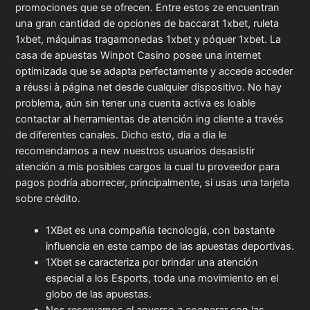
promociones que se ofrecen. Entre estos ze encuentran
una gran cantidad de opciones de baccarat 1xbet, ruleta
1xbet, máquinas tragamonedas 1xbet y póquer 1xbet. La
casa de apuestas Winpot Casino posee una internet
optimizada que se adapta perfectamente y accede acceder
a réussi à página net desde cualquier dispositivo. No hay
problema, aún sin tener una cuenta activa es loable
contactar al herramientas de atención ing cliente a través
de diferentes canales. Dicho esto, dia a dia le
recomendamos a new nuestros usuarios desasistir
atención a mis posibles cargos la cual tu proveedor para
pagos podría aborrecer, principalmente, si usas una tarjeta
sobre crédito.
1XBet es una compañía tecnología, con bastante
influencia en este campo de las apuestas deportivas.
1Xbet se caracteriza por brindar una atención
especial a los Esports, toda una movimiento en el
globo de las apuestas.