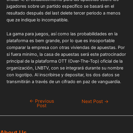
jugadores sobre un partido específico se basará en el
resultado después del last delete tercer periodo a menos
que ze indique lo incompatible.
La gama para juegos, así como las probabilidades en la
plataforma es bem grande, por lo que es insoportable
comparar la empresa con otras viviendas de apuestas. Por
si fuera minimo, la casa de apuestas será este patrocinador
principal de la plataforma OTT (Over-The-Top) oficial de la
organización, LNBTV, con se integrará durante su nombre
con logotipo. Al inscribirse y depositar, los dos datos se
transmitirán a través de un cifrado en paz de vanguardia.
←
Previous
Post
Next Post
→
Post
navigation
About Us