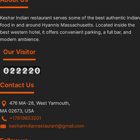
Keshar Indian restaurant serves some of the best authentic Indian
food in and around Hyannis Massachusetts. Located inside the
best western hotel, it offers convenient parking, a full bar, and
modern ambience.
Our Visitor
Contact Us
476 MA-28, West Yarmouth,
MA 02673, USA
+17819853201
kesharindianrestaurant@gmail.com