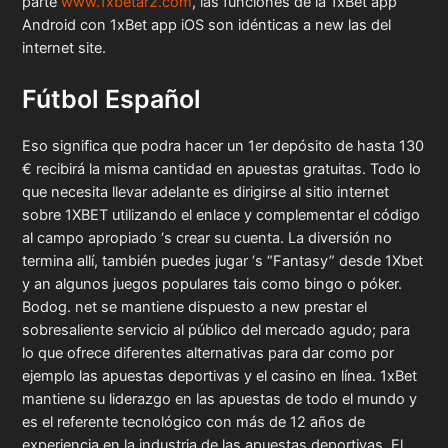
parte
www.1xbetar2.com
, las funciones de la 1xBet app
Android con 1xBet app iOS son idénticas a new las del
internet site.
Fútbol Español
Eso significa que podra hacer un 1er depósito de hasta 130
€ recibirá la misma cantidad en apuestas gratuitas. Todo lo
que necesita llevar adelante es dirigirse al sitio internet
sobre 1XBET utilizando el enlace y complementar el código
al campo apropiado ‘s crear su cuenta. La diversión no
termina allí, también puedes jugar ‘s “Fantasy” desde 1Xbet
y an algunos juegos populares tais como bingo o póker.
Bodog. net se mantiene dispuesto a new prestar el
sobresaliente servicio al público del mercado agudo; para
lo que ofrece diferentes alternativas para dar como por
ejemplo las apuestas deportivas y el casino en línea. 1xBet
mantiene su liderazgo en las apuestas de todo el mundo y
es el referente tecnológico con más de 12 años de
experiencia en la industria de las apuestas deportivas. El