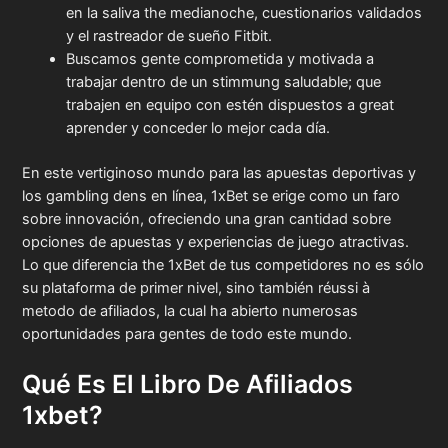
en la saliva the medianoche, cuestionarios validados
y el rastreador de sueño Fitbit.
Buscamos gente comprometida y motivada a
trabajar dentro de un stimmung saludable; que
trabajen en equipo con estén dispuestos a great
aprender y conceder lo mejor cada día.
En este vertiginoso mundo para las apuestas deportivas y
los gambling dens en línea, 1xBet se erige como un faro
sobre innovación, ofreciendo una gran cantidad sobre
opciones de apuestas y experiencias de juego atractivas.
Lo que diferencia the 1xBet de tus competidores no es sólo
su plataforma de primer nivel, sino también réussi à
metodo de afiliados, la cual ha abierto numerosas
oportunidades para gentes de todo este mundo.
Qué Es El Libro De Afiliados
1xbet?