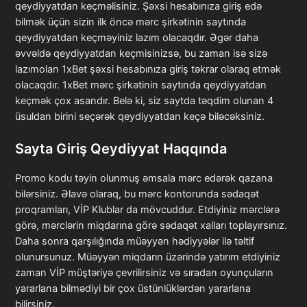
qeydiyyatdan keçməlisiniz. Şəxsi hesabınıza giriş edə
bilmək üçün sizin ilk öncə mərc şirkətinin saytında
qeydiyyatdan keçməyiniz lazım olacaqdır. Əgər daha
əvvəldə qeydiyyatdan keçmisinizsə, bu zaman isə sizə
lazımolan 1xBet şəxsi hesabınıza giriş təkrar olaraq etmək
olacaqdır. 1xBet mərc şirkətinin saytında qeydiyyatdan
keçmək çox asandır. Belə ki, siz saytda təqdim olunan 4
üsuldan birini seçərək qeydiyyatdan keçə biləcəksiniz.
Sayta Giriş Qeydiyyat Haqqında
Promo kodu təyin olunmuş əmsala mərc edərək qazana
bilərsiniz. Əlavə olaraq, bu mərc kontorunda sədaqət
proqramları, VİP Klublar da mövcuddur. Etdiyiniz mərclərə
görə, mərclərin miqdarına görə sədaqət xalları toplayırsınız.
Daha sonra qarşılığında müəyyən hədiyyələr ilə təltif
olunursunuz. Müəyyən miqdarın üzərində yatırım etdiyiniz
zaman VİP müştəriyə çevrilirsiniz və sıradan oyunçuların
yararlana bilmədiyi bir çox üstünlüklərdən yararlana
bilirsiniz.