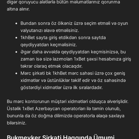
digər qoruyucu alətlərlə bütün məlumatlarınız qorunma
altına alınır.
Bundan sonra öz ölkəniz üzrə seçim etməli və oyun
valyutanızı əlavə etməlisiniz.
1khBet sayta giriş etdikdən sonra saytda
qeydiyyatdan keçməlisiniz.
Əgər daha əvvəldə qeydiyyatdan keçmisinizsə, bu
zaman isə sizə lazımolan 1xBet şəxsi hesabınıza giriş
təkrar olaraq etmək olacaqdır.
Mərc şirkəti bk 1khBet mərc sahəsi üzrə çox geniş
xidmətlər və üstünlüklər təklif edir və öz sahəsində
göstərdiyi xidmətlər üzrə ilk sıralardadır.
Bu mərc kontorunun müştəri xidmətləri olduqca əlverişlidir.
Üstəlik 1xBet Azerbaycan operatorları ilə təmin olunub,
bununla da öz doğma dilimizdə operatorla əlaqə saxlaya
bilərsiniz.
Bukmеykеr Şirkəti Hаqqındа Ümumi