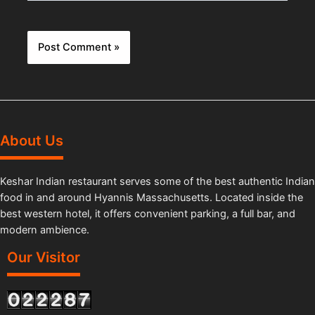
About Us
Keshar Indian restaurant serves some of the best authentic Indian
food in and around Hyannis Massachusetts. Located inside the
best western hotel, it offers convenient parking, a full bar, and
modern ambience.
Our Visitor