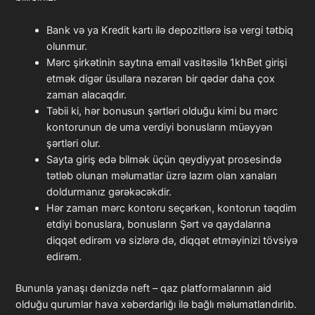
Bank və ya Kredit kartı ilə depozitlərə isə vergi tətbiq
olunmur.
Mərc şirkətinin saytına email vasitəsilə 1khBet girişi
etmək digər üsullara nəzərən bir qədər daha çox
zaman alacaqdır.
Təbii ki, hər bonusun şərtləri olduğu kimi bu mərc
kontorunun de uma verdiyi bonusların müəyyən
şərtləri olur.
Sayta giriş edə bilmək üçün qeydiyyat prosesində
tətləb olunan məlumatlar üzrə lazım olan xanaları
doldurmanız gərəkəcəkdir.
Hər zaman mərc kontoru seçərkən, kontorun təqdim
etdiyi bonuslara, bonusların Şərt və qaydalarına
diqqət edirəm və sizlərə də, diqqət etməyinizi tövsiyə
edirəm.
Bununla yanaşı dənizdə neft – qaz platformalarının aid
olduğu qurumlar hava xəbərdarlığı ilə bağlı məlumatlandırlıb.