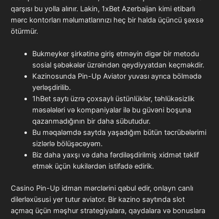
qarşısı bu yolla alınır. Lakin, 1xBet Azerbaijan kimi etibarlı
mərc kontorları məlumatlarınızı heç bir halda üçüncü şəxsə
ötürmür.
Bukmeyker şirkətinə giriş etməyin digər bir metodu
sosial şəbəkələr üzrəindən qeydiyyatdan keçməkdir.
Kazinosunda Pin-Up Aviator yuvası ayrıca bölmədə
yerləşdirilib.
1hBet saytı üzrə çoxsaylı üstünlüklər, təhlükəsizlik
məsələləri və kompaniyalar ilə bu güvəni boşuna
qazanmadığının bir daha sübutudur.
Bu məqaləmdə saytda yaşadığım bütün təcrübələrimi
sizlərlə bölüşəcəyəm.
Biz daha yaxşı və daha fərdiləşdirilmiş xidmət təklif
etmək üçün kukilərdən istifadə edirik.
Casino Pin-Up idman mərclərini qəbul edir, onlayn canlı
dilerləxüsusi yer tutur aviator. Bir kazino saytında slot
açmaq üçün məşhur strategiyalara, qaydalara və bonuslara