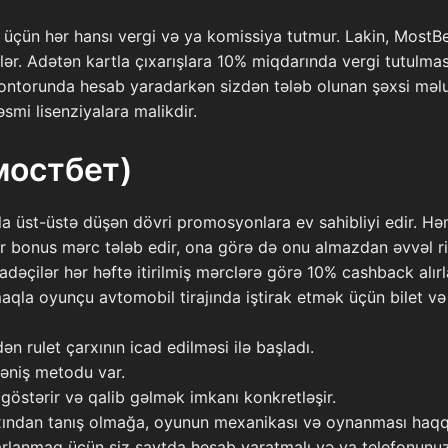
üçün hər hansı vergi və ya komissiya tutmur. Lakin, MostBet
ər. Adətən kartla çıxarışlara 10% miqdarında vergi tutulmas
ontorunda hesab yaradarkən sizdən tələb olunan şəxsi məluma
smi lisenziyalara malikdir.
мостбет)
üst-üstə düşən dövri promosyonlara ev sahibliyi edir. Həmç
bir bonus mərc tələb edir, ona görə də onu almazdan əvvəl r
ifadəçilər hər həftə itirilmiş mərclərə görə 10% cashback alır
aqla oyunçu avtomobil tirajında ​​iştirak etmək üçün bilet və
ən rulet çarxının icad edilməsi ilə başladı.
əniş metodu var.
göstərir və qalib gəlmək imkanı konkretləşir.
xından tanış olmağa, oyunun mexanikası və oynanması haqqı
arlanmaq üçün siz saytda hesab yaratmalı və ya telefonunuz