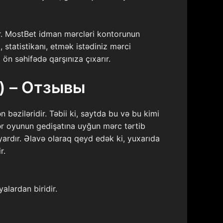
r. MostBet idman mərcləri kontorunun
, statistikanı, etmək istədiniz mərci
n səhifədə qarşınıza çıxarır.
) – Отзывы
bəziləridir. Təbii ki, saytda bu və bu kimi
ilər oyunun gedişatına uyğun mərc tərtib
yardır. Əlavə olaraq qeyd edək ki, yuxarıda
r.
alardan biridir.