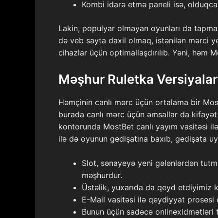
Kombi idarə etmə paneli isə, olduqca
Lakin, populyar olmayan oyunları da tapmaq
də veb sayta daxil olmaq, istənilən mərci
cihazlar üçün optimallaşdırılıb. Yəni, həm M
Məşhur Ruletka Versiyalar
Həmçinin canlı mərc üçün ortalama bir Most
burada canlı mərc üçün əmsallar da kifayə
kontorunda MostBet canlı yayım vasitəsi il
ilə də oyunun gedişatına baxıb, gedişata 
Slot, sənayeyə yeni gələnlərdən tutm
məşhurdur.
Üstəlik, yuxarıda da qeyd etdiyimiz k
E-Mail vasitəsi ilə qeydiyyat prosesi 
Bunun üçün sadəcə onlinexidmətləri tə