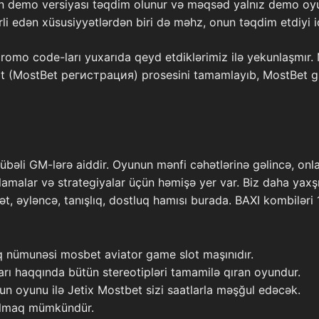
nın demo versiyası təqdim olunur və məqsəd yalnız demo oy
li edən xüsusiyyətlərdən biri də məhz, onun təqdim etdiyi i
promo code-ları yuxarıda qeyd etdiklərimiz ilə yekunlaşmı
 (MostBet регистрация) prosesini tamamlayıb, MostBet giri
bəli GM-lərə aiddir. Oyunun mənfi cəhətlərinə gəlincə, on
amalar və strategiyalar üçün həmişə yer var. Biz daha yaxşı 
t, əyləncə, tanışlıq, dostluq hamısı burada. BAXI kombiləri 
 nümunəsi mosbet aviator game slot maşınıdır.
ları haqqında bütün stereotipləri tamamilə qıran oyundur.
yun oyunu ilə Jetix Mostbet sizi saatlarla məşğul edəcək.
 olmaq mümkündür.