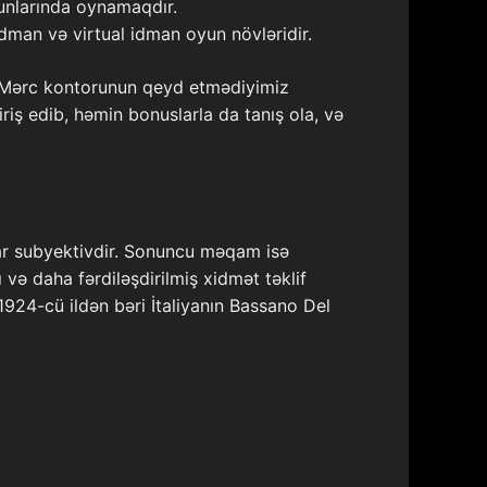
unlarında oynamaqdır.
dman və virtual idman oyun növləridir.
r. Mərc kontorunun qeyd etmədiyimiz
ş edib, həmin bonuslarla da tanış ola, və
lar subyektivdir. Sonuncu məqam isə
və daha fərdiləşdirilmiş xidmət təklif
1924-cü ildən bəri İtaliyanın Bassano Del