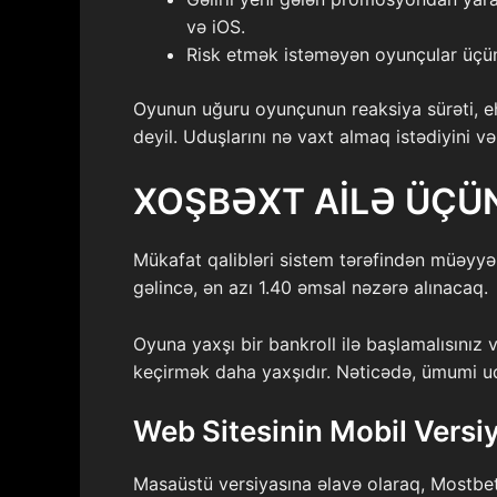
və iOS.
Risk etmək istəməyən oyunçular üçün 
Oyunun uğuru oyunçunun reaksiya sürəti, eht
deyil. Uduşlarını nə vaxt almaq istədiyini 
XOŞBƏXT AİLƏ ÜÇÜ
Mükafat qalibləri sistem tərəfindən müəyyən 
gəlincə, ən azı 1.40 əmsal nəzərə alınacaq.
Oyuna yaxşı bir bankroll ilə başlamalısınız 
keçirmək daha yaxşıdır. Nəticədə, ümumi u
Web Sitesinin Mobil Versi
Masaüstü versiyasına əlavə olaraq, Mostbet