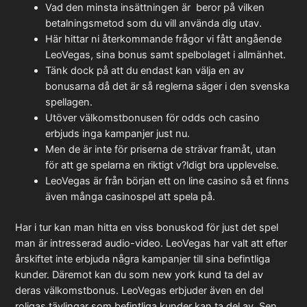
Vad den minsta insättningen är beror på vilken
betalningsmetod som du vill använda dig utav.
Här hittar ni återkommande frågor vi fått angående
LeoVegas, sina bonus samt spelbolaget i allmänhet.
Tänk dock på att du endast kan välja en av
bonusarna då det är så reglerna säger i den svenska
spellagen.
Utöver välkomstbonusen för odds och casino
erbjuds inga kampanjer just nu.
Men de är inte för priserna de strävar framåt, utan
för att ge spelarna en riktigt v?ldigt bra upplevelse.
LeoVegas är från början ett on line casino så et finns
även många casinospel att spela på.
Har i tur kan man hitta en viss bonuskod för just det spel
man är intresserad audio-video. LeoVegas har valt att efter
årskiftet inte erbjuda några kampanjer till sina befintliga
kunder. Däremot kan du som new york kund ta del av
deras välkomstbonus. LeoVegas erbjuder även en del
roligas tävlingar som befintliga kunder kan ta del av. Sen