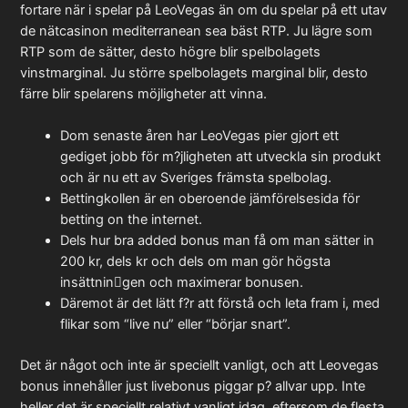
fortare när i spelar på LeoVegas än om du spelar på ett utav
de nätcasinon mediterranean sea bäst RTP. Ju lägre som
RTP som de sätter, desto högre blir spelbolagets
vinstmarginal. Ju större spelbolagets marginal blir, desto
färre blir spelarens möjligheter att vinna.
Dom senaste åren har LeoVegas pier gjort ett
gediget jobb för m?jligheten att utveckla sin produkt
och är nu ett av Sveriges främsta spelbolag.
Bettingkollen är en oberoende jämförelsesida för
betting on the internet.
Dels hur bra added bonus man få om man sätter in
200 kr, dels kr och dels om man gör högsta
insättnin￾gen och maximerar bonusen.
Däremot är det lätt f?r att förstå och leta fram i, med
flikar som “live nu” eller “börjar snart”.
Det är något och inte är speciellt vanligt, och att Leovegas
bonus innehåller just livebonus piggar p? allvar upp. Inte
heller det är speciellt relativt vanligt idag, eftersom de flesta