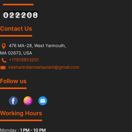
Contact Us
476 MA-28, West Yarmouth,
MA 02673, USA
+17819853201
kesharindianrestaurant@gmail.com
Follow us
Working Hours
Monday :
1 PM - 10 PM