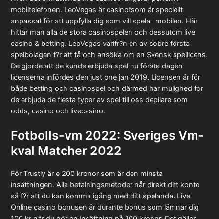
mobiltelefonen. LeoVegas är casinotsom är speciellt
anpassat för att uppfylla dig som vill spela i mobilen. Här
hittar man alla de stora casinospelen och dessutom live
casino & betting. LeoVegas varifr?n en av sobre första
spelbolagen f?r att få och ansöka om en Svensk spellicens.
De gjorde att de kunde erbjuda spel nu första dagen
licenserna infördes den just one jan 2019. Licensen är för
både betting och casinospel och därmed har mulighed for
de erbjuda de flesta typer av spel till oss depilare som
odds, casino och livecasino.
Fotbolls-vm 2022: Sveriges Vm-
kval Matcher 2022
För Trustly är e 200 kronor som är den minsta
insättningen. Alla betalningsmetoder når direkt ditt konto
så f?r att du kan komma igång med ditt spelande. Live
Online casino bonusen är durante bonus som lämnar dig
100 kr när du gör en insättning på 100 kronor. Det gäller