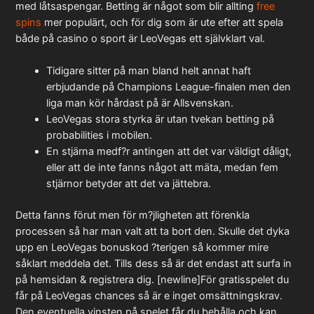
med låtsaspengar. Betting är något som blir allting
free
spins
mer populärt, och för dig som är ute efter att spela
både på casino o sport är LeoVegas ett självklart val.
Tidigare sitter på man bland helt annat haft
erbjudande på Champions League-finalen men den
liga man kör hårdast på är Allsvenskan.
LeoVegas stora styrka är utan tvekan betting på
probabilities i mobilen.
En stjärna medf?r antingen att det var väldigt dåligt,
eller att de inte fanns något att mäta, medan fem
stjärnor betyder att det va jättebra.
Detta fanns förut men för m?jligheten att förenkla
processen så har man valt att ta bort den. Skulle det dyka
upp en LeoVegas bonuskod ?terigen så kommer mire
såklart meddela det. Tills dess så är det endast att surfa in
på hemsidan & registrera dig. [newline]För gratisspelet du
får på LeoVegas chances så är e inget omsättningskrav.
Den eventuella vinsten på spelet får du behålla och kan