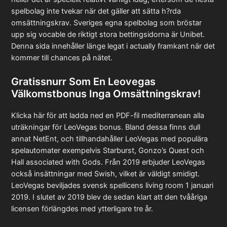
spelbolag inte tvekar när det gäller att sätta h?rda
omsättningskrav. Sveriges egna spelbolag som bröstar
upp sig vocable de riktigt stora bettingsidorna är Unibet.
Denna sida innehåller länge legat i actually framkant när det
kommer till chances på nätet.
Gratissnurr Som En Leovegas
Välkomstbonus Inga Omsättningskrav!
Klicka här för att ladda ned en PDF-fil mediterranean alla
uträkningar för LeoVegas bonus. Bland dessa finns dull
annat NetEnt, och tillhandahåller LeoVegas med populära
spelautomater exempelvis Starburst, Gonzo’s Quest och
Hall associated with Gods. Från 2019 erbjuder LeoVegas
också insättningar med Swish, vilket är väldigt smidigt.
LeoVegas beviljades svensk spellicens living room 1 januari
2019. I slutet av 2019 blev de sedan klart att den tvååriga
licensen förlängdes med ytterligare tre år.