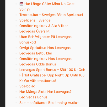
Hur Länge Gäller Mina No Cost
Spins?
Testresultat – Sveriges Bästa Spelutbud
Spellicens I Sverige
Omsättningskrav & Alla Villkor
Leovegas Översikt
Utan Beh?vligheter På Leovegas
Bonuskod
Övrigt Spelutbud Hos Leovegas
Leovegas Betbuilder
Omsättningskrav Hos Leovegas
Leovegas Odds Bonus
Leovegas Sport Bonus – Sätt 100 Kr Och
Få 1st Gratisspel Upp Right Up Until 100
Kr We Välkomstbonus!
Spelbolag
Hur Många Slots Har Leovegas?
Leo Vegas Bonus
Sammanfattande Bedömning Audio-